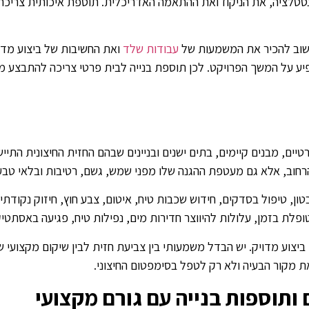
נסטלציה, את הניקוז ואת ההתאמה האדריכלית. תוספת איכותית צריכה
שוב להכיר את המשמעות של
עבודות שלד
ואת החשיבות של ביצוע מדוי
יע על המשך הפרויקט. לכן תוספת בנייה לבית פרטי צריכה להתבצע מת
יים, מבנים קיימים, בתים ישנים ובניינים שבהם החזית החיצונית התי
הרחוב, אלא גם מעטפת ההגנה שלו מפני שמש, גשם, רטיבות ובלאי טבעי
בטון, טיפול בסדקים, חידוש שכבות טיח, איטום, צבע חוץ, חיזוק נקודתי
לת בזמן, עלולות להיווצר חדירות מים, נפילות טיח, פגיעה באסתטיק
 ביצוע מדויק. יש הבדל משמעותי בין צביעת חזית לבין שיקום מקצועי
 את מקור הבעיה ולא רק לטפל בסימפטום החיצוני.
ותוספות בנייה עם גורם מקצועי