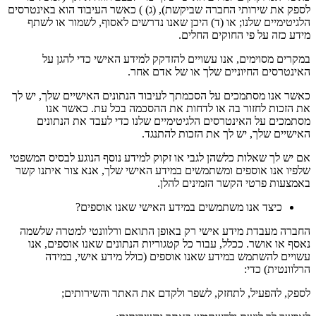
לספק את שירותי החברה שביקשת), (ג) ) כאשר העיבוד הוא באינטרסים
הלגיטימיים שלנו; או (ד) היכן שאנו נדרשים לאסוף, לשמור או לשתף
מידע כזה על פי החוקים החלים.
במקרים מסוימים, אנו עשויים להזדקק למידע האישי כדי להגן על
האינטרסים החיוניים שלך או של אדם אחר.
כאשר אנו מסתמכים על הסכמתך לעיבוד הנתונים האישיים שלך, יש לך
את הזכות לחזור בה או לדחות את ההסכמה בכל עת. כאשר אנו
מסתמכים על האינטרסים הלגיטימיים שלנו כדי לעבד את הנתונים
האישיים שלך, יש לך את הזכות להתנגד.
אם יש לך שאלות כלשהן לגבי או זקוק למידע נוסף הנוגע לבסיס המשפטי
שלפיו אנו אוספים ומשתמשים במידע האישי שלך, אנא צור איתנו קשר
באמצעות פרטי הקשר הזמינים להלן.
כיצד אנו משתמשים במידע האישי שאנו אוספים?
החברה מעבדת מידע אישי רק באופן התואם ורלוונטי למטרה שלשמה
נאסף או אושר. ככלל, עבור כל קטגוריות הנתונים שאנו אוספים, אנו
עשויים להשתמש במידע שאנו אוספים (כולל מידע אישי, במידה
הרלוונטית) כדי:
לספק, להפעיל, לתחזק, לשפר ולקדם את האתר והשירותים;