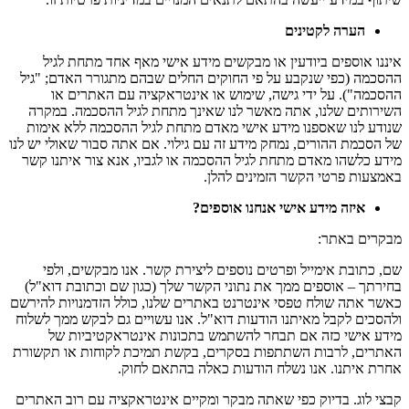
הערה לקטינים
איננו אוספים ביודעין או מבקשים מידע אישי מאף אחד מתחת לגיל
ההסכמה (כפי שנקבע על פי החוקים החלים שבהם מתגורר האדם; "גיל
ההסכמה"). על ידי גישה, שימוש או אינטראקציה עם האתרים או
השירותים שלנו, אתה מאשר לנו שאינך מתחת לגיל ההסכמה. במקרה
שנודע לנו שאספנו מידע אישי מאדם מתחת לגיל ההסכמה ללא אימות
של הסכמת ההורים, נמחק מידע זה עם גילוי. אם אתה סבור שאולי יש לנו
מידע כלשהו מאדם מתחת לגיל ההסכמה או לגביו, אנא צור איתנו קשר
באמצעות פרטי הקשר הזמינים להלן.
איזה מידע אישי אנחנו אוספים?
מבקרים באתר:
שם, כתובת אימייל ופרטים נוספים ליצירת קשר. אנו מבקשים, ולפי
בחירתך – אוספים ממך את נתוני הקשר שלך (כגון שם וכתובת דוא"ל)
כאשר אתה שולח טפסי אינטרנט באתרים שלנו, כולל הזדמנויות להירשם
ולהסכים לקבל מאיתנו הודעות דוא"ל. אנו עשויים גם לבקש ממך לשלוח
מידע אישי כזה אם תבחר להשתמש בתכונות אינטראקטיביות של
האתרים, לרבות השתתפות בסקרים, בקשת תמיכת לקוחות או תקשורת
אחרת איתנו. אנו נשלח הודעות כאלה בהתאם לחוק.
קבצי לוג. בדיוק כפי שאתה מבקר ומקיים אינטראקציה עם רוב האתרים