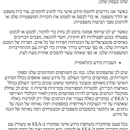
שלנו בעסק שלנו;
כאשר אנו נדרשים לחשוף מידע אישי כדי להגיב לזימונים, צווי בית משפט
או הליך משפטי, או כדי לבסס או לממש את הזכויות המשפטיות שלנו או
להתגונן מפני תביעות משפטיות;
כאשר יש לנו שיתוף אמונה בתום לב נחוץ כדי לחקור, למנוע או לנקוט
בפעולה בנוגע לפעילויות לא חוקיות, חשד להונאה, מצבים הכרוכים
באיומים פוטנציאליים על הבטיחות הפיזית של כל אדם, הפרות של הסכם
השירות שלנו, או כפי שנדרש בדרך אחרת כדי לציית עם ההתחייבויות
המשפטיות שלנו; או כפי שאתה עשוי להסכים אחרת מעת לעת.
העברת מידע בינלאומית
שים לב שהעסקים שלנו, כמו גם השותפים המהימנים שלנו וספקי
השירותים, ממוקמים ברחבי העולם. כל מידע שאנו אוספים (כולל המידע
האישי שלך) מאוחסן ומעובד בתחומי שיפוט שונים ברחבי העולם (כולל
בארצות הברית), למטרות המפורטות במדיניות פרטיות זו. שים לב שחלק
ממקבלי הנתונים עשויים להיות ממוקמים מחוץ לאזור הכלכלי האירופי
("EEA"). במקרים כאלה נעביר את הנתונים שלך רק למדינות כאלה
שאושרו על ידי הנציבות האירופית כמספקות רמה נאותה של הגנה על
נתונים, או נתקשר בהסכמים משפטיים המבטיחים רמה נאותה של הגנה
על מידע.
בכל פעם שהחברה משתפת מידע אישי שמקורו ב-EEA או בשוויץ עם
ישות החברה מחוץ ל-EEA או לשוויץ, היא תעשה זאת על בסיס סעיפי