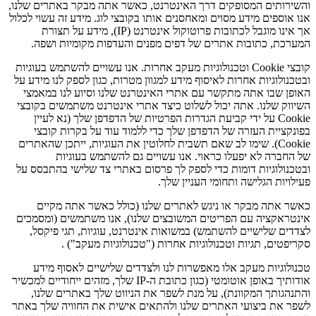
והשירותים המסופקים דרך האינטרנט, כאשר אתה מבקר באתרים שלנו,
אנו אוספים מידע מסוים ומאחסנים אותו בקובצי לוג. מידע זה עשוי לכלול
אך אינו מוגבל לכתובות פרוטוקול אינטרנט (IP), מידע על תצורת
המערכת, כתובות אתרים של דפים מפנים והעדפות מקומיות ושפה.
קובצי Cookie וטכנולוגיות מעקב אחרות. אנו עשויים להשתמש בעוגיות
ובטכנולוגיות אחרות לאיסוף מידע למגוון מטרות, כגון לספק לנו מידע על
האופן שבו אתה מתקשר עם אתרי האינטרנט שלנו וסיוע לנו במאמצי
השיווק שלנו. אתה יכול לשלוט כיצד אתרי אינטרנט משתמשים בקובצי
Cookie על ידי קביעת הגדרות הפרטיות של הדפדפן שלך (נא לעיין
בפונקציית העזרה של הדפדפן שלך כדי ללמוד עוד על בקרות קובצי
Cookie). שימו לב שאם תשבית לחלוטין את העוגיות, ייתכן שהאתרים
של החברה לא יפעלו כראוי. אנו עשויים גם להשתמש בעוגיות
ובטכנולוגיות דומות כדי לספק לך פרסום באתרי צד שלישי בהתבסס על
פעילויות הגלישה ותחומי העניין שלך.
כאשר אתה מבקר או ניגש לאתרים שלנו (כולל כאשר אתה מקיים
אינטראקציה עם הפריטים המשובצים שלנו), אנו משתמשים (ומסמכים
לצדדים שלישיים להשתמש) במשואות אינטרנט, עוגיות, תגי פיקסל,
סקריפטים, תגיות וטכנולוגיות אחרות ("טכנולוגיות מעקב") .
טכנולוגיות מעקב אלו מאפשרות לנו ולצדדים שלישיים לאסוף מידע
אודותיך באופן אוטומטי (כגון כתובת ה-IP שלך, מזהים ייחודיים למכשיר
והתנהגותך המקוונת), על מנת לשפר את הניווט שלך באתרים שלנו,
לשפר את ביצועי האתרים שלנו ולהתאים אישית את החוויה שלך באתר