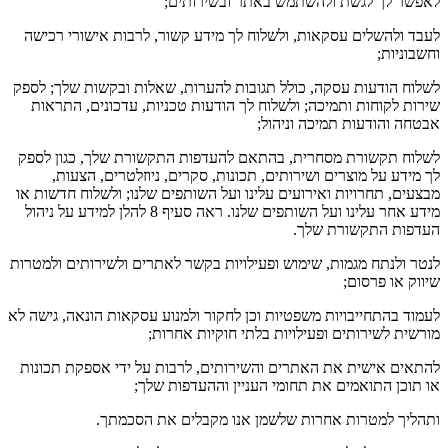
לאפשר לך לגשת ולהשתמש באתר ובשירותים;
לעבד ולהשלים עסקאות, ולשלוח לך מידע קשור, לרבות אישורי רכישה
וחשבוניות;
לשלוח הודעות עסקה, כולל תגובות להערות, שאלות ובקשות שלך; לספק
שירות לקוחות ותמיכה; ולשלוח לך הודעות טכניות, עדכונים, התראות
אבטחה והודעות תמיכה וניהול;
לשלוח תקשורת מסחרית, בהתאם להעדפות התקשורת שלך, כגון לספק
לך מידע על מוצרים ושירותים, תכונות, סקרים, ניוזלטרים, הצעות,
מבצעים, תחרויות ואירועים עלינו ועל השותפים שלנו; ולשלוח חדשות או
מידע אחר עלינו ועל השותפים שלנו. ראה סעיף 8 להלן למידע על ניהול
העדפות התקשורת שלך.
לנטר ולנתח מגמות, שימוש ופעילויות בקשר לאתרים ולשירותים ולמטרות
שיווק או פרסום;
לעמוד בהתחייבויות משפטיות וכן לחקור ולמנוע עסקאות הונאה, גישה לא
מורשית לשירותים ופעילויות בלתי חוקיות אחרות;
להתאים אישית את האתרים והשירותים, לרבות על ידי אספקת תכונות
או תוכן התואמים את תחומי העניין וההעדפות שלך;
ותהליך למטרות אחרות שלשמן אנו מקבלים את הסכמתך.