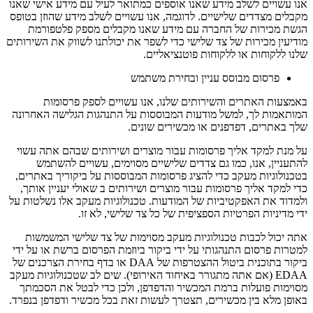
אנו עשויים לשלב מידע שאנו אוספים כמתואר לעיל עם מידע אישי שאנו
מקבלים מצדדים שלישיים. לדוגמה, אנו עשויים לשלב מידע שהוזן בטופס
הגשת מכירות של החברה עם מידע שאנו מקבלים מספק פלטפורמת
מודיעין מכירות של צד שלישי כדי לשפר את יכולתנו לשווק את השירותים
שלנו ללקוחות או ללקוחות פוטנציאליים.
פרסום מבוסס עניין ובחירת משתמש
באמצעות האתרים והשירותים שלנו, אנו עשויים לספק פרסומות
המותאמות לך, למשל מודעות המבוססות על התנהגות הגלישה האחרונה
שלך באתרים, דפדפנים או מכשירים שונים.
על מנת למקד אליך פרסומות עבור מוצרים ושירותים שבהם אתה עשוי
להתעניין, אנו, כמו גם צדדים שלישיים מסוימים, עשויים להשתמש
בטכנולוגיות מעקב כדי להציג פרסומות המבוססות על ביקוריך באתרים,
כדי למקד אליך פרסומות עבור מוצרים ושירותים ב שאולי יעניין אותך,
ולמדוד את האפקטיביות של המודעות. טכנולוגיות מעקב אלו נשלטות על
ידי מדיניות הפרטיות הספציפית של כל צד שלישי, לא זו.
אתה יכול לכבות טכנולוגיות מעקב מסוימות של צד שלישי המשמשות
למטרות פרסום התנהגותי על ידי ביקור ביוזמת הפרסום ברשת או על ידי
ביקור בתוכנית ביטול ההצטרפות של DAA או בדף בחירת הצרכנים של
EDAA (אם אתה מתגורר באיחוד האירופי). שים לב שטכנולוגיות מעקב
מסוימות פועלות ברמת המכשיר והדפדפן, ולכן כדי לבטל את הסכמתך
באופן מלא בין מכשירים, תצטרך לעשות זאת בכל מכשיר ודפדפן בנפרד.