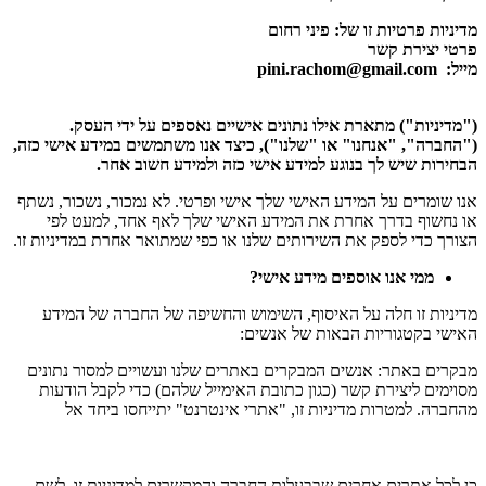
מדיניות פרטיות זו של: פיני רחום
פרטי יצירת קשר
מייל: pini.rachom@gmail.com
("מדיניות") מתארת אילו נתונים אישיים נאספים על ידי העסק.
("החברה", "אנחנו" או "שלנו"), כיצד אנו משתמשים במידע אישי כזה,
הבחירות שיש לך בנוגע למידע אישי כזה ולמידע חשוב אחר.
אנו שומרים על המידע האישי שלך אישי ופרטי. לא נמכור, נשכור, נשתף
או נחשוף בדרך אחרת את המידע האישי שלך לאף אחד, למעט לפי
הצורך כדי לספק את השירותים שלנו או כפי שמתואר אחרת במדיניות זו.
ממי אנו אוספים מידע אישי?
מדיניות זו חלה על האיסוף, השימוש והחשיפה של החברה של המידע
האישי בקטגוריות הבאות של אנשים:
מבקרים באתר: אנשים המבקרים באתרים שלנו ועשויים למסור נתונים
מסוימים ליצירת קשר (כגון כתובת האימייל שלהם) כדי לקבל הודעות
מהחברה. למטרות מדיניות זו, "אתרי אינטרנט" יתייחסו ביחד אל
כן לכל אתרים אחרים שבבעלות החברה והמקשרים למדיניות זו. לשם