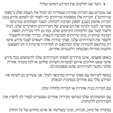
כיצד אנו חולקים את המידע האישי שלך?
אנו עובדים עם חברות אחרות שעוזרות לנו לנהל את העסק שלנו ("ספקי
שירותים"). חברות אלו מספקות שירותים כדי לעזור לנו לאחסן מידע (כגון
חברות אחסון בענן), לספק תמיכת לקוחות, לעבד תשלומים בכרטיסי
אשראי, לנטר ולנתח את הביצועים של השירותים והאתרים שלנו, לנהל
וליצור קשר עם הלקוחות הקיימים שלנו, כמו גם לידי מכירות, לספק
תמיכה שיווקית, מתן שירותים למניעת הונאות, ובדרך אחרת להפעיל
ולשפר את השירותים שלנו. ספקי שירות אלה רשאים לעבד מידע אישי
רק בהתאם להנחיות שלנו ובהתאם הן למדיניות פרטיות זו והן לאמצעי
ותקנות סודיות ואבטחה רלוונטיים אחרים.
באופן ספציפי, איננו מתירים לספקי השירותים שלנו להשתמש בכל מידע
אישי שאנו חולקים איתם למטרות השיווק שלהם או לכל מטרה אחרת
מלבד בקשר לשירותים שהם מספקים לנו.
בנוסף לשיתוף עם ספקי שירות כמתואר לעיל, אנו עשויים גם לשתף את
המידע שלך עם אחרים בנסיבות הבאות:
עם חברות בנות אחרות או חברות כלולות שלנו.
עם המשווקים שלנו ושותפי מכירות אחרים שעשויים לעזור לנו להפיץ את
השירותים ללקוחות;
במקרה של מיזוג, מכירה, שינוי בשליטה או ארגון מחדש של כל החלק