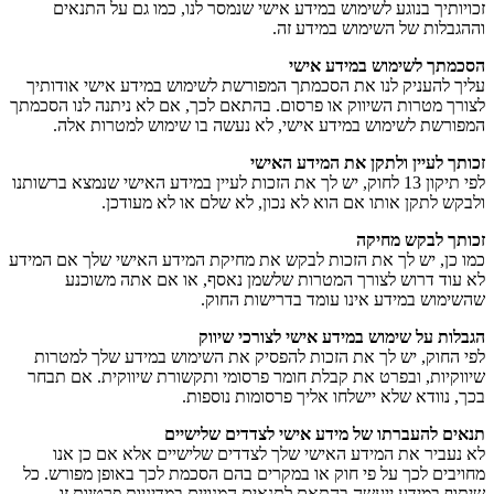
זכויותיך בנוגע לשימוש במידע אישי שנמסר לנו, כמו גם על התנאים
וההגבלות של השימוש במידע זה.
הסכמתך לשימוש במידע אישי
עליך להעניק לנו את הסכמתך המפורשת לשימוש במידע אישי אודותיך
לצורך מטרות השיווק או פרסום. בהתאם לכך, אם לא ניתנה לנו הסכמתך
המפורשת לשימוש במידע אישי, לא נעשה בו שימוש למטרות אלה.
זכותך לעיין ולתקן את המידע האישי
לפי תיקון 13 לחוק, יש לך את הזכות לעיין במידע האישי שנמצא ברשותנו
ולבקש לתקן אותו אם הוא לא נכון, לא שלם או לא מעודכן.
זכותך לבקש מחיקה
כמו כן, יש לך את הזכות לבקש את מחיקת המידע האישי שלך אם המידע
לא עוד דרוש לצורך המטרות שלשמן נאסף, או אם אתה משוכנע
שהשימוש במידע אינו עומד בדרישות החוק.
הגבלות על שימוש במידע אישי לצורכי שיווק
לפי החוק, יש לך את הזכות להפסיק את השימוש במידע שלך למטרות
שיווקיות, ובפרט את קבלת חומר פרסומי ותקשורת שיווקית. אם תבחר
בכך, נוודא שלא יישלחו אליך פרסומות נוספות.
תנאים להעברתו של מידע אישי לצדדים שלישיים
לא נעביר את המידע האישי שלך לצדדים שלישיים אלא אם כן אנו
מחויבים לכך על פי חוק או במקרים בהם הסכמת לכך באופן מפורש. כל
שיתוף במידע ייעשה בהתאם לתנאים המנויים במדיניות פרטיות זו.