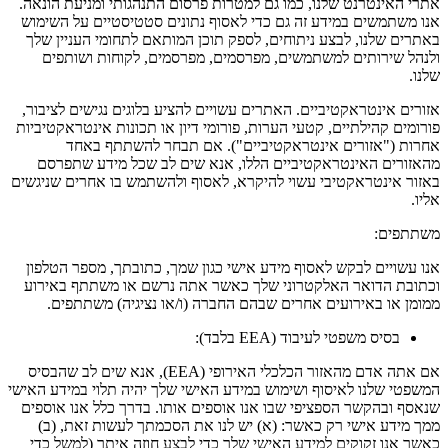
אתרי האינטרנט שלנו, כמו גם למטרות פרסום התנהגותי ומניעת הונאה.
אנו משתמשים במידע זה גם כדי לאסוף נתונים סטטיסטיים על השימוש
באתרים שלנו, לבצע ניתוחים, לספק תוכן המותאם לתחומי העניין שלך
ולנהל שירותים למשתמשים, מפרסמים, מפרסמים, לקוחות ושותפים
שלנו.
אזורים אינטראקטיביים. האתרים עשויים להציע בלוגים נגישים לציבור,
פורומים קהילתיים, קטעי הערות, פורומי דיון או תכונות אינטראקטיביות
אחרות ("אזורים אינטראקטיביים"). אם תבחר להשתתף באחד
מהאזורים האינטראקטיביים הללו, אנא שים לב שכל מידע שתפרסם
באזור אינטראקטיבי עשוי להיקרא, לאסוף ולהשתמש בו אחרים שניגשים
אליו.
משתתפים:
אנו עשויים לבקש לאסוף מידע אישי כגון שמך, כתובתך, מספר הטלפון
וכתובת הדואר האלקטרוני שלך כאשר אתה נרשם או משתתף באירוע
ממומן או באירועים אחרים שבהם החברה (ו/או נציגיה) משתתפים.
בסיס משפטי לעיבוד (EEA בלבד):
אם אתה אדם מהאזור הכלכלי האירופי (EEA), אנא שים לב שהבסיס
המשפטי שלנו לאיסוף ושימוש במידע האישי שלך יהיה תלוי במידע האישי
שנאסף ובהקשר הספציפי שבו אנו אוספים אותו. בדרך כלל אנו אוספים
ממך מידע אישי רק כאשר: (א) יש לנו את הסכמתך לעשות זאת, (ב)
כאשר אנו זקוקים למידע האישי שלך כדי לבצע חוזה איתך (למשל כדי