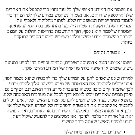
אנו נשמור את המידע האישי שלך כל עוד נחוץ כדי לתפעל את האתרים
שלנו או לספק שירותים. אנו נשמור ונשתמש במידע שלך לפי הצורך כדי
לעמוד בהתחייבויות המשפטיות שלנו, לפתור מחלוקות ולאכוף את
המדיניות שלנו. תקופות השמירה ייקבעו בהתחשב בסוג המידע שנאסף
והמטרה שלשמה הוא נאסף, תוך התחשבות בדרישות החלות על המצב
והצורך בהשמדת מידע מיושן ובלתי בשימוש במועד הסביר המוקדם
ביותר.
אבטחת נתונים
יישמנו אמצעי הגנה אדמיניסטרטיביים, טכניים ופיזיים כדי לסייע במניעת
גישה, שימוש או חשיפה בלתי מורשית של המידע האישי שלך.
למרות שאנו שואפים להגן על המידע שלך כדי להבטיח שהוא נשמר חסוי,
איננו יכולים להבטיח את האבטחה של מידע כלשהו. עליך להיות מודע
לכך שתמיד קיים סיכון כלשהו בהעברת מידע דרך האינטרנט ושקיים גם
סיכון מסוים שאחרים יוכלו למצוא דרך לסכל את מערכות האבטחה שלנו.
כתוצאה מכך, בעוד אנו שואפים להגן על המידע האישי שלך, איננו יכולים
להבטיח או להבטיח את האבטחה והפרטיות של המידע האישי שלך או
תוכן אחר שאתה משדר באמצעות השירותים או האתרים, ואתה עושה
זאת על אחריותך בלבד. לפיכך, אנו ממליצים לך להפעיל שיקול דעת
בנוגע למידע האישי שאתה בוחר לחשוף.
שינויים במדיניות הפרטיות שלנו