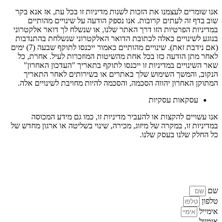
אנו שומרים לעצמנו את הזכות לשנות מדיניות זו בכל עת, אז אנא בקר
שוב בדף זה לעתים קרובות. אנו נספק הודעה על שינויים מהותיים
במדיניות הפרטיות הזו דרך האתר שלנו, או שנשלח לך דואר אלקטרוני
בנוגע לשינויים כאלה לכתובת הדואר האלקטרוני שנשלחת בהתנדבות
(אם נידבת זאת). שינויים מהותיים כאמור ייכנסו לתוקף שבעה (7) ימים
לאחר מתן הודעה כזו בכל אחת מהשיטות המוזכרות לעיל. אחרת, כל
שאר השינויים במדיניות זו ייכנסו לתוקף בתאריך "העדכון האחרון"
הנקוב, והמשך השימוש שלך באתרים או בשירותים לאחר התאריך
המתוקן האחרון יהווה הסכמה, והסכמה להיות מחויבת לשינויים אלה.
עסקאות עסקיות
אנו עשויים להקצות או להעביר מדיניות זו, כמו גם מידע המכוסה
במדיניות זו, במקרה של מיזוג, מכירה, שינוי בשליטה או ארגון מחדש של
כל החלק שלנו בעסק שלנו.
שם
טלפון
אימייל
אימייל