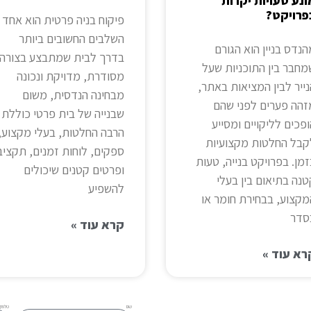
ונע טעויות יקרות
פרויקט?
פיקוח בניה פרטית הוא אחד
השלבים החשובים ביותר
נדס בניין הוא הגורם
בדרך לבית שמתבצע בצורה
מחבר בין התוכניות שעל
מסודרת, מדויקת ונכונה
ייר לבין המציאות באתר,
מבחינה הנדסית, משום
זהה פערים לפני שהם
שבנייה של בית פרטי כוללת
פכים לליקויים ומסייע
הרבה החלטות, בעלי מקצוע,
קבל החלטות מקצועיות
ספקים, לוחות זמנים, תקציב
מן. בפרויקט בנייה, טעות
ופרטים קטנים שיכולים
נה בתיאום בין בעלי
להשפיע
מקצוע, בבחירת חומר או
סדר
קרא עוד »
רא עוד »
שם
טלפון