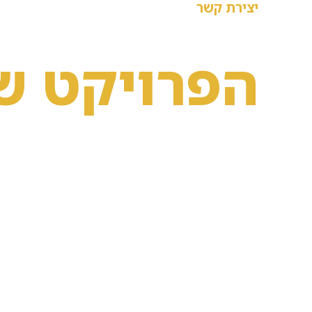
יצירת קשר
בואו נדבר על
הפרויקט ש
הצעד הראשון לקראת הנכס שלכם הוא
לבחור את איש המקצוע הנכון. השאירו לנ
פרטים ונחזור אליכם לפגישת ייעוץ הנדסי
ללא התחייבות.
קישור לדף פייסבוק
pini.rachom@gmail.com