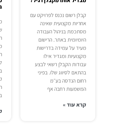
מבדיל אותו מקבלן רגיל?
מ
ב
קבלן רשום נכנס לפרויקט עם
מה
אחריות מקצועית שאינה
ש
מסתכמת בניהול העבודה
הנ
היומיומית באתר. הרישום
מ
מעיד על עמידה בדרישות
הו
מקצועיות ומגדיר אילו
ל
עבודות הקבלן רשאי לבצע
בז
בהתאם לסיווג שלו. בפיני
קט
רחום הנדסה בע״מ
ה
המשמעות רחבה אף
ב
קרא עוד »
ק